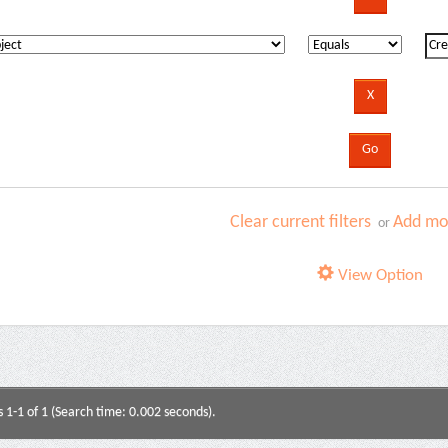
Clear current filters
Add mor
or
View Option
s 1-1 of 1 (Search time: 0.002 seconds).