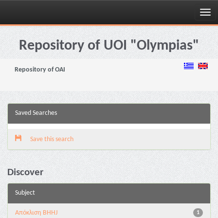
Skip
navigation
Repository of UOI "Olympias"
Repository of OAI
Saved Searches
Save this search
Discover
Subject
Aπόκλιση BHHJ
1