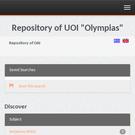
Skip
navigation
Repository of UOI "Olympias"
Repository of OAI
Saved Searches
Save this search
Discover
Subject
Aπόκλιση BHHJ
1