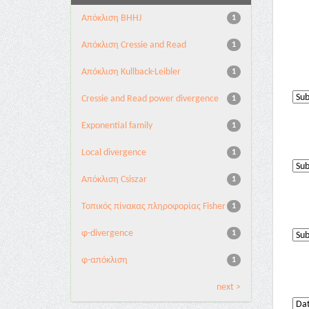
Aπόκλιση BHHJ
1
Aπόκλιση Cressie and Read
1
Aπόκλιση Kullback-Leibler
1
Cressie and Read power divergence
1
Exponential family
1
Local divergence
1
Απόκλιση Csiszar
1
Τοπικός πίνακας πληροφορίας Fisher
1
φ-divergence
1
φ-απόκλιση
1
next >