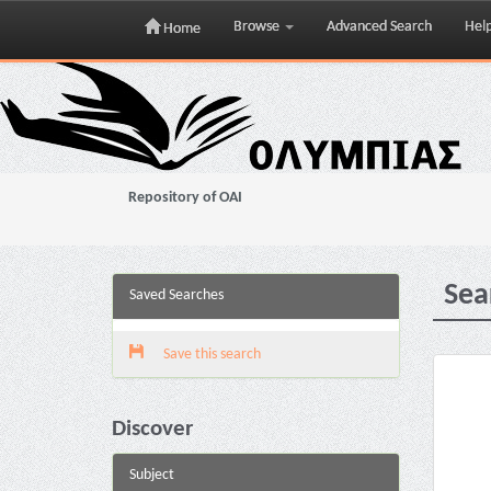
Browse
Advanced Search
Hel
Home
Skip
navigation
Repository of OAI
Sea
Saved Searches
Save this search
Discover
Subject