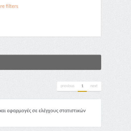
e filters
previous
1
next
και εφαρμογές σε ελέγχους στατιστικών