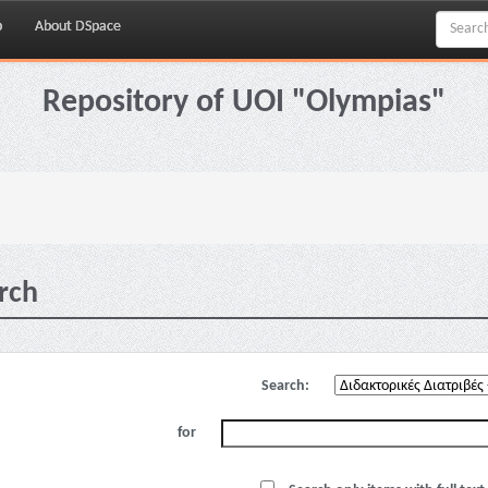
p
About DSpace
Repository of UOI "Olympias"
rch
Search:
for