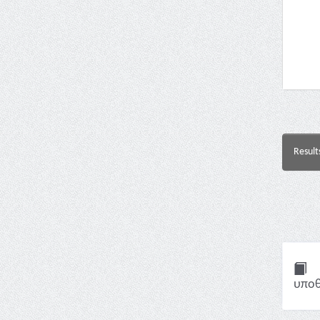
Result
υποθ