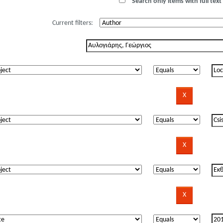
Search only items with full text 
Current filters: