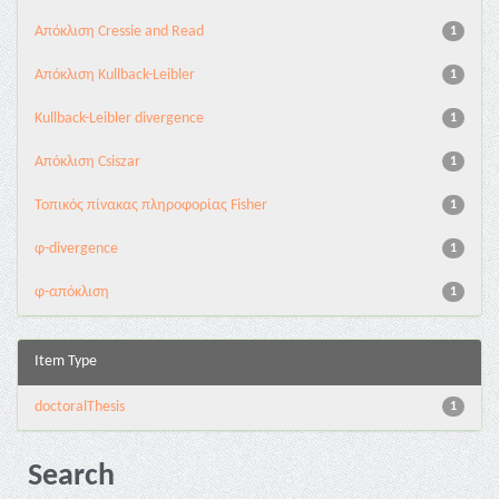
Aπόκλιση Cressie and Read
1
Aπόκλιση Kullback-Leibler
1
Kullback-Leibler divergence
1
Απόκλιση Csiszar
1
Τοπικός πίνακας πληροφορίας Fisher
1
φ-divergence
1
φ-απόκλιση
1
Item Type
doctoralThesis
1
Search