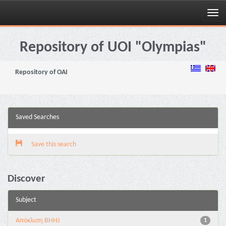
Skip
navigation
Repository of UOI "Olympias"
Repository of OAI
Saved Searches
Save this search
Discover
Subject
Aπόκλιση BHHJ
1