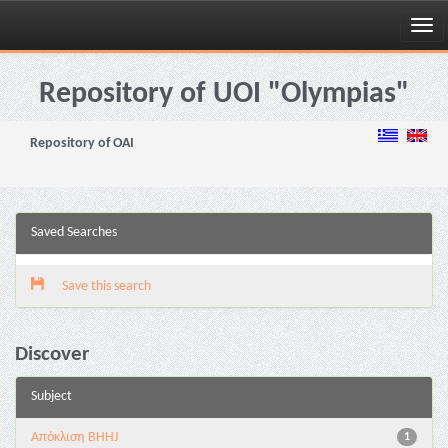
Skip
navigation
Repository of UOI "Olympias"
Repository of OAI
Saved Searches
Save this search
Discover
Subject
Aπόκλιση BHHJ
1