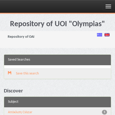
Skip
navigation
Repository of UOI "Olympias"
Repository of OAI
Saved Searches
Save this search
Discover
Subject
Απόκλιση Csiszar
1