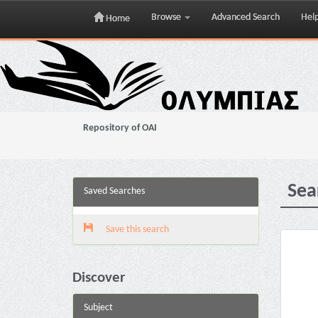
Browse
Advanced Search
Hel
Home
Skip
navigation
Repository of OAI
Sea
Saved Searches
Save this search
Discover
Subject