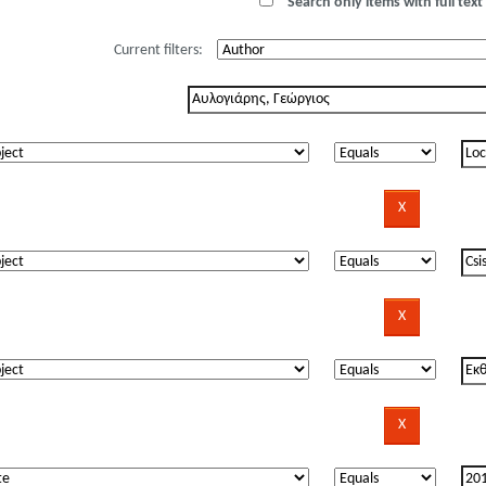
Search only items with full text 
Current filters: