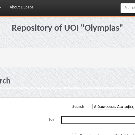
p
About DSpace
Repository of UOI "Olympias"
rch
Search:
for