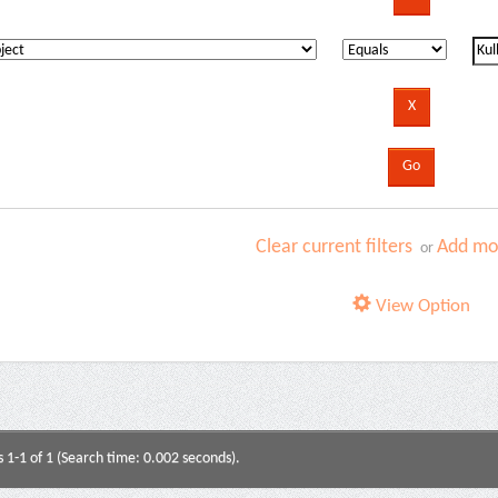
Clear current filters
Add mor
or
View Option
s 1-1 of 1 (Search time: 0.002 seconds).