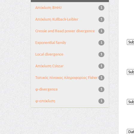
Aπόκλιση BHHJ
1
Aπόκλιση Kullback-Leibler
1
Cressie and Read power divergence
1
Exponential family
1
Local divergence
1
Απόκλιση Csiszar
1
Τοπικός πίνακας πληροφορίας Fisher
1
φ-divergence
1
φ-απόκλιση
1