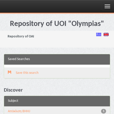
Skip
navigation
Repository of UOI "Olympias"
Repository of OAI
Saved Searches
Save this search
Discover
Subject
Aπόκλιση BHHJ
1