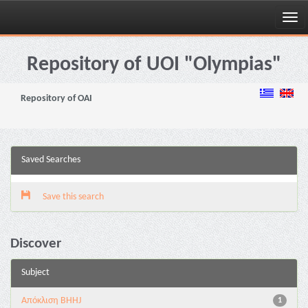
Skip
navigation
Repository of UOI "Olympias"
Repository of OAI
Saved Searches
Save this search
Discover
Subject
Aπόκλιση BHHJ
1