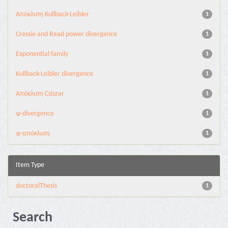
Aπόκλιση Kullback-Leibler
1
Cressie and Read power divergence
1
Exponential family
1
Kullback-Leibler divergence
1
Απόκλιση Csiszar
1
φ-divergence
1
φ-απόκλιση
1
Item Type
doctoralThesis
1
Search