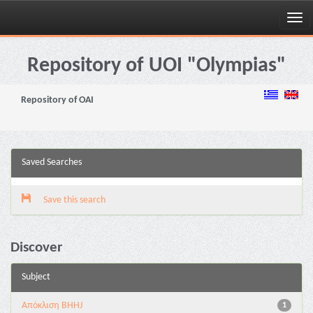
Skip
navigation
Repository of UOI "Olympias"
Repository of OAI
Saved Searches
Save this search
Discover
Subject
Aπόκλιση BHHJ
1