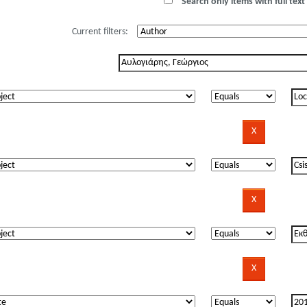
Search only items with full text 
Current filters: