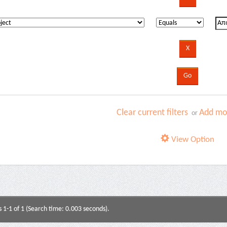
Clear current filters
Add mor
or
View Option
s 1-1 of 1 (Search time: 0.003 seconds).