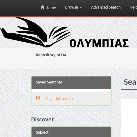
Browse
Advanced Search
Hel
Home
Skip
navigation
Repository of OAI
Sea
Saved Searches
Save this search
Discover
Subject