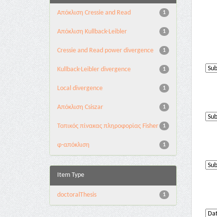
Aπόκλιση Cressie and Read
1
Aπόκλιση Kullback-Leibler
1
Cressie and Read power divergence
1
Kullback-Leibler divergence
1
Local divergence
1
Απόκλιση Csiszar
1
Τοπικός πίνακας πληροφορίας Fisher
1
φ-απόκλιση
1
Item Type
doctoralThesis
1