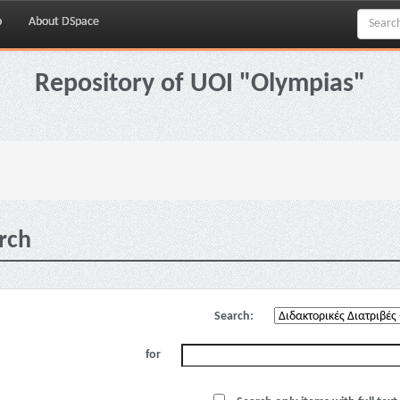
p
About DSpace
Repository of UOI "Olympias"
rch
Search:
for