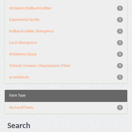
Aπόκλιση Kullback-Leibler
1
Exponential family
1
Kullback-Leibler divergence
1
Local divergence
1
Απόκλιση Csiszar
1
Τοπικός πίνακας πληροφορίας Fisher
1
φ-απόκλιση
1
Item Type
doctoralThesis
1
Search