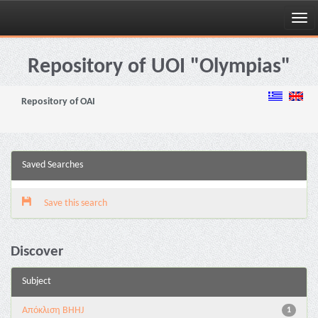
Skip
navigation
Repository of UOI "Olympias"
Repository of OAI
Saved Searches
Save this search
Discover
Subject
Aπόκλιση BHHJ
1