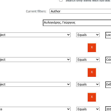
Search only items with full text 
Current filters: