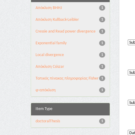
Aπόκλιση BHHJ
1
Aπόκλιση Kullback-Leibler
1
Cressie and Read power divergence
1
Exponential family
1
Local divergence
1
Απόκλιση Csiszar
1
Τοπικός πίνακας πληροφορίας Fisher
1
φ-απόκλιση
1
Item Type
doctoralThesis
1