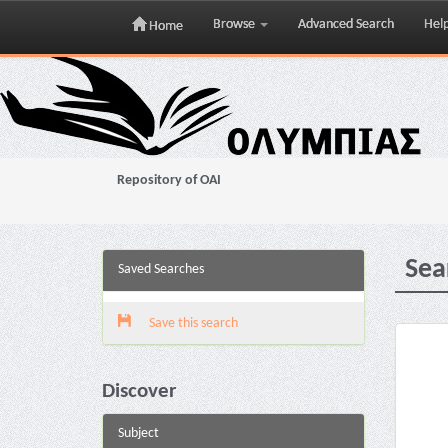
Browse
Advanced Search
Hel
Home
Skip
navigation
Repository of OAI
Sea
Saved Searches
Save this search
Discover
Subject