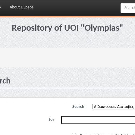
p
About DSpace
Repository of UOI "Olympias"
rch
Search:
for