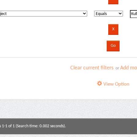
Clear current filters
Add mor
or
View Option
s 1-1 of 1 (Search time: 0.002 seconds).