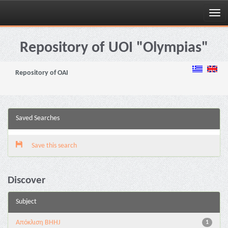
Skip
navigation
Repository of UOI "Olympias"
Repository of OAI
Saved Searches
Save this search
Discover
Subject
Aπόκλιση BHHJ
1