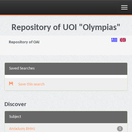
Skip
navigation
Repository of UOI "Olympias"
Repository of OAI
Saved Searches
Save this search
Discover
Subject
Aπόκλιση BHHJ
1