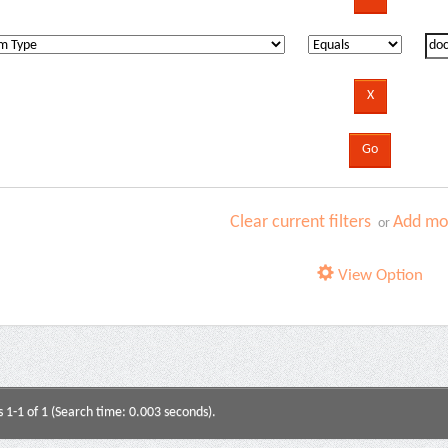
Clear current filters
Add mor
or
View Option
s 1-1 of 1 (Search time: 0.003 seconds).