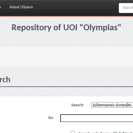
p
About DSpace
Repository of UOI "Olympias"
rch
Search:
for