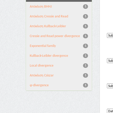
Aπόκλιση BHHJ
1
Aπόκλιση Cressie and Read
1
Aπόκλιση Kullback-Leibler
1
Cressie and Read power divergence
1
Exponential family
1
Kullback-Leibler divergence
1
Local divergence
1
Απόκλιση Csiszar
1
φ-divergence
1