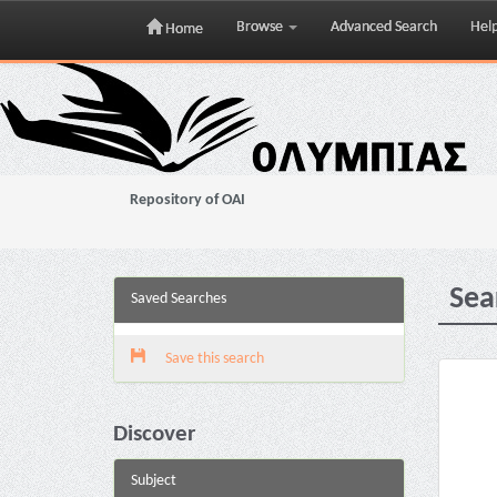
Browse
Advanced Search
Hel
Home
Skip
navigation
Repository of OAI
Sea
Saved Searches
Save this search
Discover
Subject