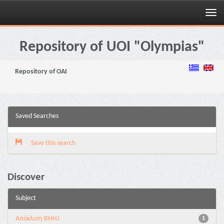
Skip
navigation
Repository of UOI "Olympias"
Repository of OAI
Saved Searches
Save this search
Discover
Subject
Aπόκλιση BHHJ
1