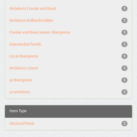
Aπόκλιση Cressie and Read
1
Aπόκλιση Kullback-Leibler
1
Cressie and Read power divergence
1
Exponential family
1
Local divergence
1
Απόκλιση Csiszar
1
φ-divergence
1
φ-απόκλιση
1
Item Type
doctoralThesis
1