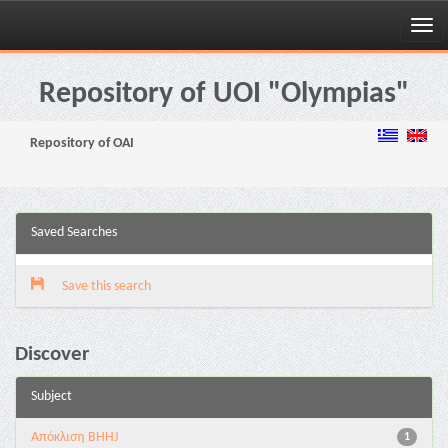
Skip
navigation
Repository of UOI "Olympias"
Repository of OAI
Saved Searches
Save this search
Discover
Subject
Aπόκλιση BHHJ
1