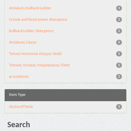
Aπόκλιση Kullback-Leibler
1
Cressie and Read power divergence
1
Kullback-Leibler divergence
1
Απόκλιση Csiszar
1
Τοπικό στατιστικό ελέγχου Wald
1
Τοπικός πίνακας πληροφορίας Fisher
1
φ-απόκλιση
1
Item Type
doctoralThesis
1
Search