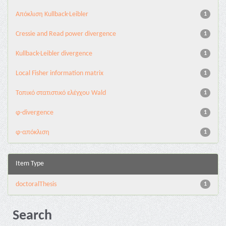
Aπόκλιση Kullback-Leibler
1
Cressie and Read power divergence
1
Kullback-Leibler divergence
1
Local Fisher information matrix
1
Τοπικό στατιστικό ελέγχου Wald
1
φ-divergence
1
φ-απόκλιση
1
Item Type
doctoralThesis
1
Search