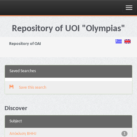
Skip
navigation
Repository of UOI "Olympias"
Repository of OAI
Saved Searches
Save this search
Discover
Subject
Aπόκλιση BHHJ
1