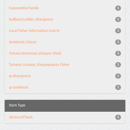
Exponential family
1
Kullback-Leibler divergence
1
Local Fisher information matrix
1
Απόκλιση Csiszar
1
Τοπικό στατιστικό ελέγχου Wald
1
Τοπικός πίνακας πληροφορίας Fisher
1
φ-divergence
1
φ-απόκλιση
1
Item Type
doctoralThesis
1