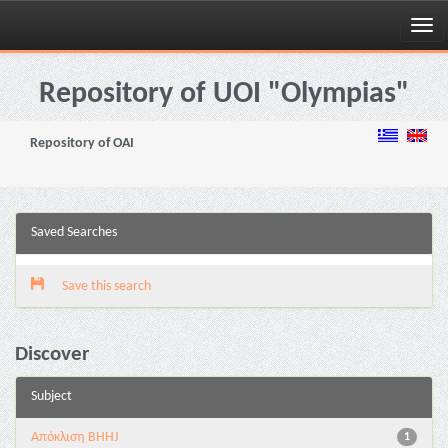
Skip
navigation
Repository of UOI "Olympias"
Repository of OAI
Saved Searches
Save this search
Discover
Subject
Aπόκλιση BHHJ
1