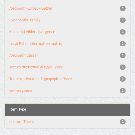
Aπόκλιση Kullback-Leibler
1
Exponential family
1
Kullback-Leibler divergence
1
Local Fisher information matrix
1
Απόκλιση Csiszar
1
Τοπικό στατιστικό ελέγχου Wald
1
Τοπικός πίνακας πληροφορίας Fisher
1
φ-divergence
1
Item Type
doctoralThesis
1