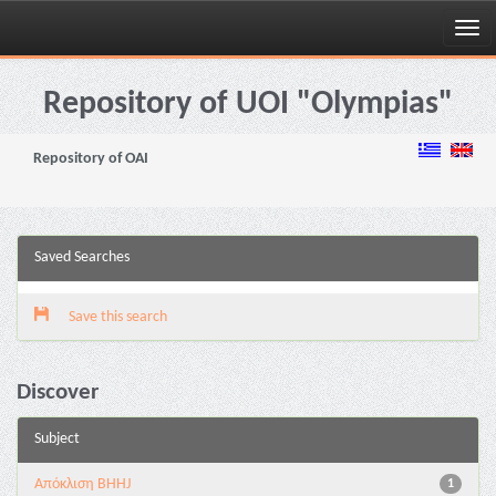
Skip
navigation
Repository of UOI "Olympias"
Repository of OAI
Saved Searches
Save this search
Discover
Subject
Aπόκλιση BHHJ
1