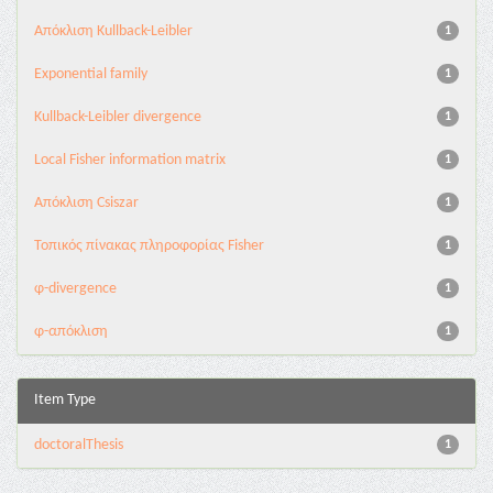
Aπόκλιση Kullback-Leibler
1
Exponential family
1
Kullback-Leibler divergence
1
Local Fisher information matrix
1
Απόκλιση Csiszar
1
Τοπικός πίνακας πληροφορίας Fisher
1
φ-divergence
1
φ-απόκλιση
1
Item Type
doctoralThesis
1