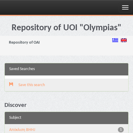
Skip
navigation
Repository of UOI "Olympias"
Repository of OAI
Saved Searches
Save this search
Discover
Subject
Aπόκλιση BHHJ
1