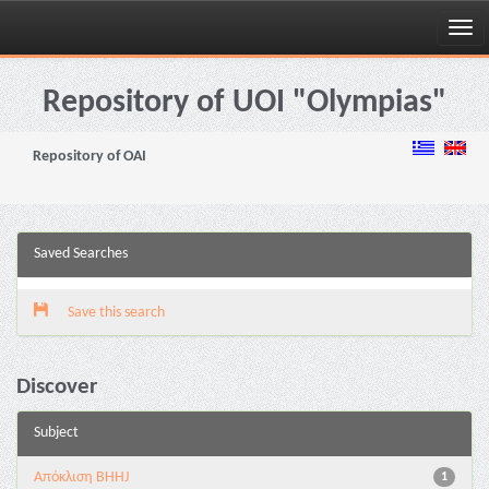
Skip
navigation
Repository of UOI "Olympias"
Repository of OAI
Saved Searches
Save this search
Discover
Subject
Aπόκλιση BHHJ
1