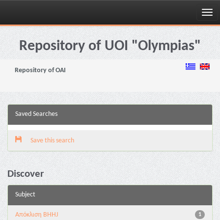
Skip
navigation
Repository of UOI "Olympias"
Repository of OAI
Saved Searches
Save this search
Discover
Subject
Aπόκλιση BHHJ
1