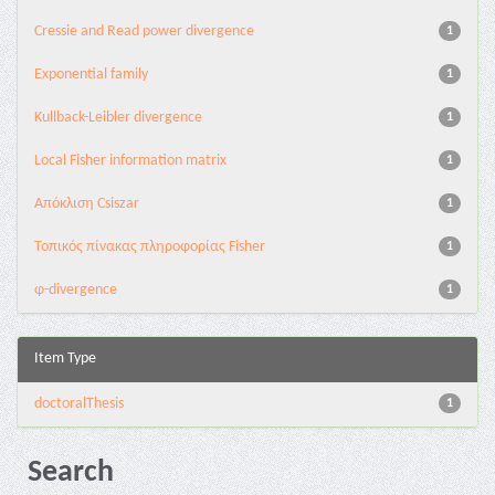
Cressie and Read power divergence
1
Exponential family
1
Kullback-Leibler divergence
1
Local Fisher information matrix
1
Απόκλιση Csiszar
1
Τοπικός πίνακας πληροφορίας Fisher
1
φ-divergence
1
Item Type
doctoralThesis
1
Search