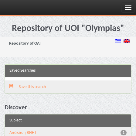
Skip
navigation
Repository of UOI "Olympias"
Repository of OAI
Saved Searches
Save this search
Discover
Subject
Aπόκλιση BHHJ
1