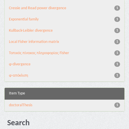
Cressie and Read power divergence
1
Exponential family
1
Kullback-Leibler divergence
1
Local Fisher information matrix
1
Τοπικός πίνακας πληροφορίας Fisher
1
φ-divergence
1
φ-απόκλιση
1
Item Type
doctoralThesis
1
Search