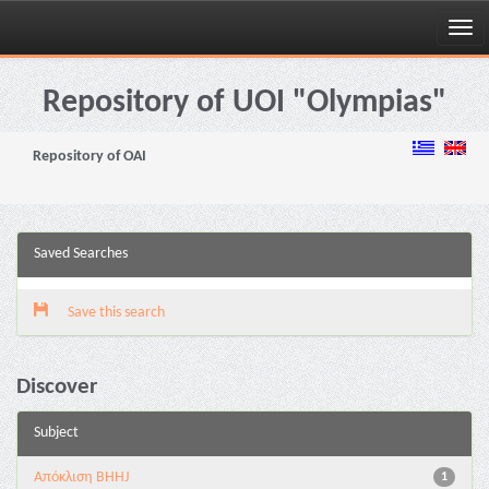
Skip
navigation
Repository of UOI "Olympias"
Repository of OAI
Saved Searches
Save this search
Discover
Subject
Aπόκλιση BHHJ
1