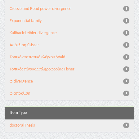
Cressie and Read power divergence
1
Exponential family
1
Kullback-Leibler divergence
1
Απόκλιση Csiszar
1
Τοπικό στατιστικό ελέγχου Wald
1
Τοπικός πίνακας πληροφορίας Fisher
1
φ-divergence
1
φ-απόκλιση
1
Item Type
doctoralThesis
1