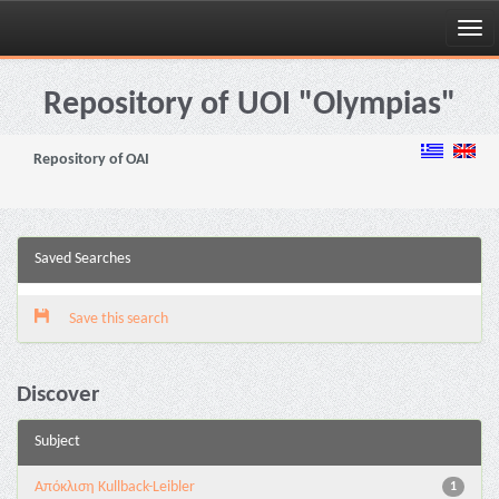
Skip
navigation
Repository of UOI "Olympias"
Repository of OAI
Saved Searches
Save this search
Discover
Subject
Aπόκλιση Kullback-Leibler
1