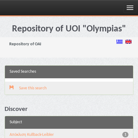
Skip
navigation
Repository of UOI "Olympias"
Repository of OAI
Saved Searches
Save this search
Discover
Subject
Aπόκλιση Kullback-Leibler
1