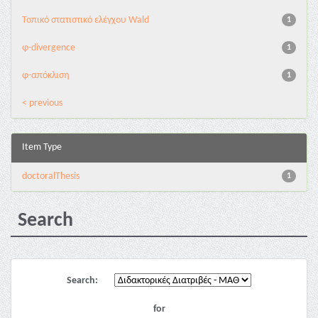
Τοπικό στατιστικό ελέγχου Wald
1
φ-divergence
1
φ-απόκλιση
1
< previous
Item Type
doctoralThesis
1
Search
Search:
for