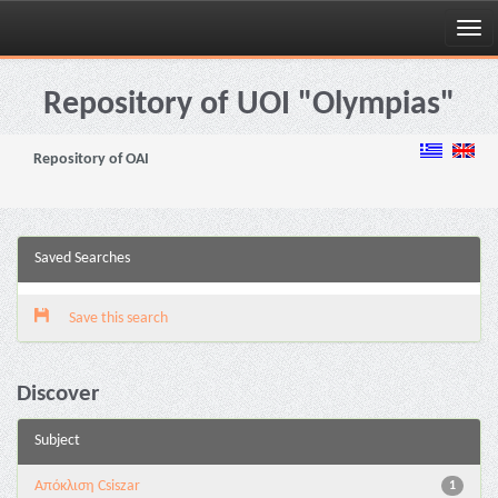
Skip
navigation
Repository of UOI "Olympias"
Repository of OAI
Saved Searches
Save this search
Discover
Subject
Απόκλιση Csiszar
1