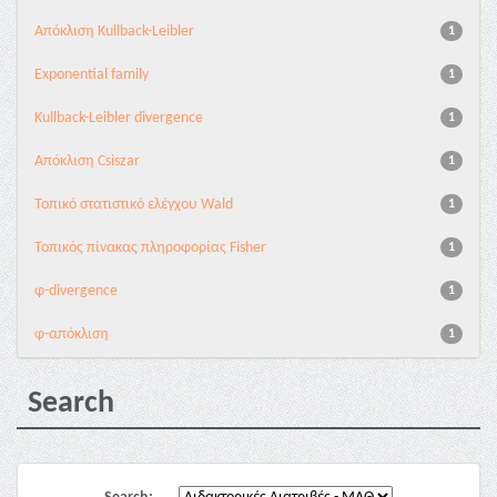
Aπόκλιση Kullback-Leibler
1
Exponential family
1
Kullback-Leibler divergence
1
Απόκλιση Csiszar
1
Τοπικό στατιστικό ελέγχου Wald
1
Τοπικός πίνακας πληροφορίας Fisher
1
φ-divergence
1
φ-απόκλιση
1
Search