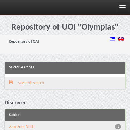
Skip
navigation
Repository of UOI "Olympias"
Repository of OAI
Saved Searches
Save this search
Discover
Subject
Aπόκλιση BHHJ
1