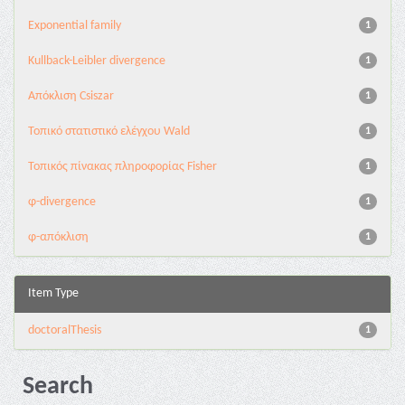
Exponential family
1
Kullback-Leibler divergence
1
Απόκλιση Csiszar
1
Τοπικό στατιστικό ελέγχου Wald
1
Τοπικός πίνακας πληροφορίας Fisher
1
φ-divergence
1
φ-απόκλιση
1
Item Type
doctoralThesis
1
Search