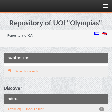
Skip
navigation
Repository of UOI "Olympias"
Repository of OAI
Saved Searches
Save this search
Discover
Subject
Aπόκλιση Kullback-Leibler
1