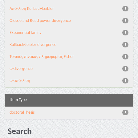
Aπόκλιση Kullback-Leibler
1
Cressie and Read power divergence
1
Exponential family
1
Kullback-Leibler divergence
1
Τοπικός πίνακας πληροφορίας Fisher
1
φ-divergence
1
φ-απόκλιση
1
Item Type
doctoralThesis
1
Search