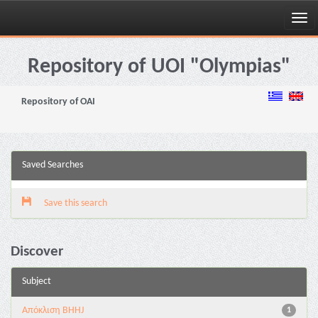
Skip
navigation
Repository of UOI "Olympias"
Repository of OAI
Saved Searches
Save this search
Discover
Subject
Aπόκλιση BHHJ
1