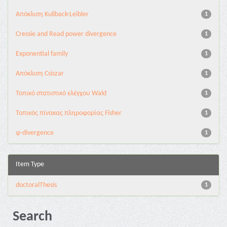
Aπόκλιση Kullback-Leibler
1
Cressie and Read power divergence
1
Exponential family
1
Απόκλιση Csiszar
1
Τοπικό στατιστικό ελέγχου Wald
1
Τοπικός πίνακας πληροφορίας Fisher
1
φ-divergence
1
Item Type
doctoralThesis
1
Search