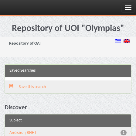
Skip
navigation
Repository of UOI "Olympias"
Repository of OAI
Saved Searches
Save this search
Discover
Subject
Aπόκλιση BHHJ
1