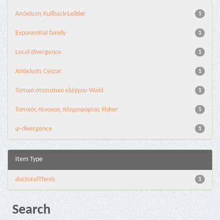
Aπόκλιση Kullback-Leibler
1
Exponential family
1
Local divergence
1
Απόκλιση Csiszar
1
Τοπικό στατιστικό ελέγχου Wald
1
Τοπικός πίνακας πληροφορίας Fisher
1
φ-divergence
1
Item Type
doctoralThesis
1
Search