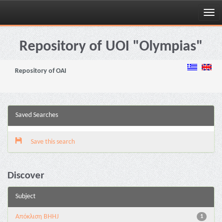
Skip
navigation
Repository of UOI "Olympias"
Repository of OAI
Saved Searches
Save this search
Discover
Subject
Aπόκλιση BHHJ
1