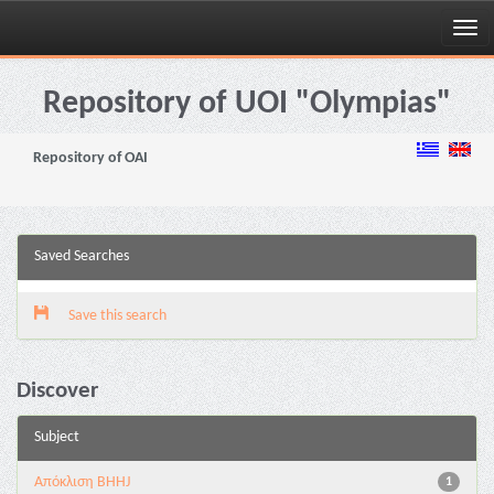
Skip
navigation
Repository of UOI "Olympias"
Repository of OAI
Saved Searches
Save this search
Discover
Subject
Aπόκλιση BHHJ
1