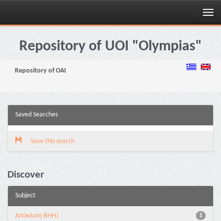
Skip
navigation
Repository of UOI "Olympias"
Repository of OAI
Saved Searches
Save this search
Discover
Subject
Aπόκλιση BHHJ
1