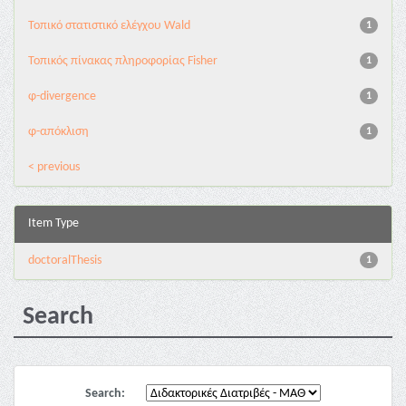
Τοπικό στατιστικό ελέγχου Wald
1
Τοπικός πίνακας πληροφορίας Fisher
1
φ-divergence
1
φ-απόκλιση
1
< previous
Item Type
doctoralThesis
1
Search
Search: