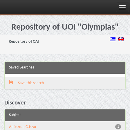
Skip
navigation
Repository of UOI "Olympias"
Repository of OAI
Saved Searches
Save this search
Discover
Subject
Απόκλιση Csiszar
1