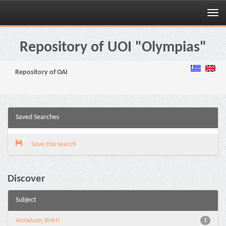
Skip
navigation
Repository of UOI "Olympias"
Repository of OAI
Saved Searches
Save this search
Discover
Subject
Aπόκλιση BHHJ
1