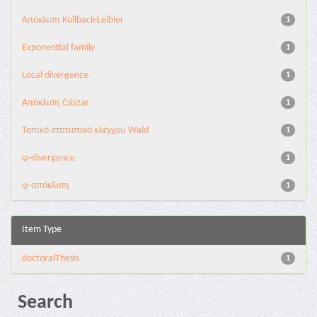
Aπόκλιση Kullback-Leibler
1
Exponential family
1
Local divergence
1
Απόκλιση Csiszar
1
Τοπικό στατιστικό ελέγχου Wald
1
φ-divergence
1
φ-απόκλιση
1
Item Type
doctoralThesis
1
Search