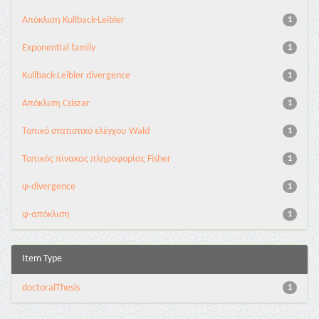
Aπόκλιση Kullback-Leibler
1
Exponential family
1
Kullback-Leibler divergence
1
Απόκλιση Csiszar
1
Τοπικό στατιστικό ελέγχου Wald
1
Τοπικός πίνακας πληροφορίας Fisher
1
φ-divergence
1
φ-απόκλιση
1
Item Type
doctoralThesis
1