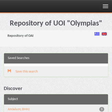
Skip
navigation
Repository of UOI "Olympias"
Repository of OAI
Saved Searches
Save this search
Discover
Subject
Aπόκλιση BHHJ
1