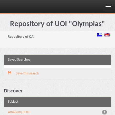
Skip
navigation
Repository of UOI "Olympias"
Repository of OAI
Saved Searches
Save this search
Discover
Subject
Aπόκλιση BHHJ
1