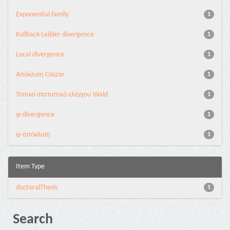
Exponential family
1
Kullback-Leibler divergence
1
Local divergence
1
Απόκλιση Csiszar
1
Τοπικό στατιστικό ελέγχου Wald
1
φ-divergence
1
φ-απόκλιση
1
Item Type
doctoralThesis
1
Search