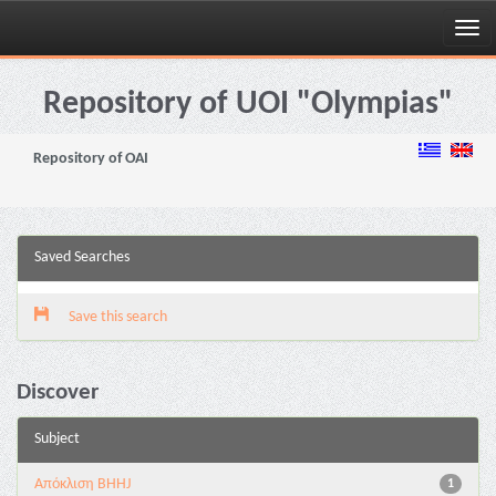
Skip
navigation
Repository of UOI "Olympias"
Repository of OAI
Saved Searches
Save this search
Discover
Subject
Aπόκλιση BHHJ
1