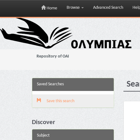
Browse
Advanced Search
Hel
Home
Skip
navigation
Repository of OAI
Sea
Saved Searches
Save this search
Discover
Subject