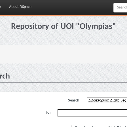
p
About DSpace
Repository of UOI "Olympias"
rch
Search:
for