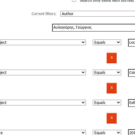
Search only items with full text 
Current filters: