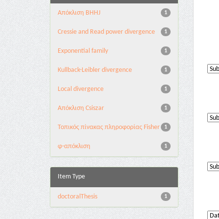
Aπόκλιση BHHJ
1
Cressie and Read power divergence
1
Exponential family
1
Kullback-Leibler divergence
1
Local divergence
1
Απόκλιση Csiszar
1
Τοπικός πίνακας πληροφορίας Fisher
1
φ-απόκλιση
1
Item Type
doctoralThesis
1