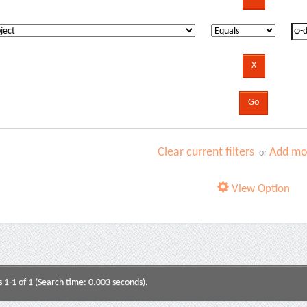
Clear current filters
Add mor
or
View Option
s 1-1 of 1 (Search time: 0.003 seconds).