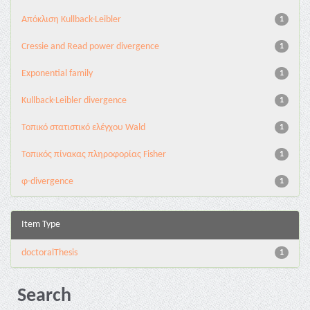
Aπόκλιση Kullback-Leibler
1
Cressie and Read power divergence
1
Exponential family
1
Kullback-Leibler divergence
1
Τοπικό στατιστικό ελέγχου Wald
1
Τοπικός πίνακας πληροφορίας Fisher
1
φ-divergence
1
Item Type
doctoralThesis
1
Search