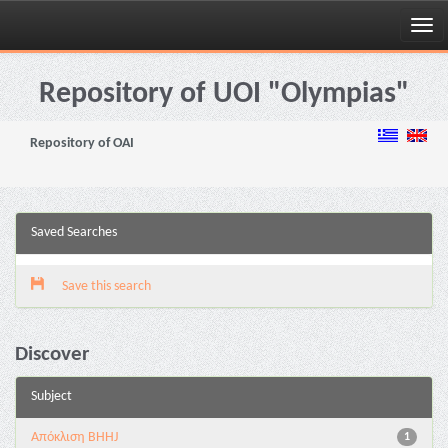
Skip
navigation
Repository of UOI "Olympias"
Repository of OAI
Saved Searches
Save this search
Discover
Subject
Aπόκλιση BHHJ
1