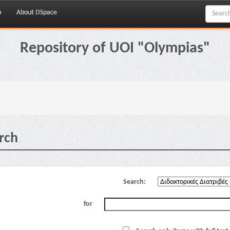
p
About DSpace
Repository of UOI "Olympias"
rch
Search:
for