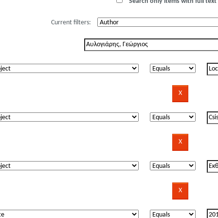
Search only items with full text 
Current filters: