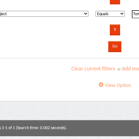
Clear current filters
Add mor
or
View Option
s 1-1 of 1 (Search time: 0.002 seconds).