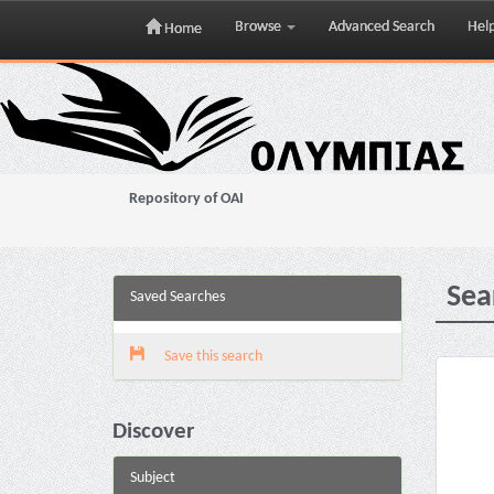
Browse
Advanced Search
Hel
Home
Skip
navigation
Repository of OAI
Sea
Saved Searches
Save this search
Discover
Subject