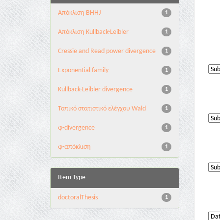
Aπόκλιση BHHJ
1
Aπόκλιση Kullback-Leibler
1
Cressie and Read power divergence
1
Exponential family
1
Kullback-Leibler divergence
1
Τοπικό στατιστικό ελέγχου Wald
1
φ-divergence
1
φ-απόκλιση
1
Item Type
doctoralThesis
1