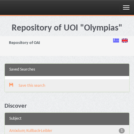
Skip
navigation
Repository of UOI "Olympias"
Repository of OAI
Saved Searches
Save this search
Discover
Subject
Aπόκλιση Kullback-Leibler
1