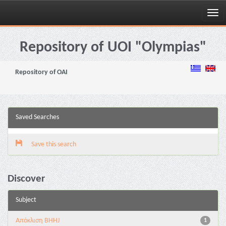
Skip
navigation
Repository of UOI "Olympias"
Repository of OAI
Saved Searches
Save this search
Discover
Subject
Aπόκλιση BHHJ
1