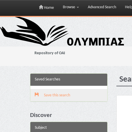
Browse
Advanced Search
Hel
Home
Skip
navigation
Repository of OAI
Sea
Saved Searches
Save this search
Discover
Subject