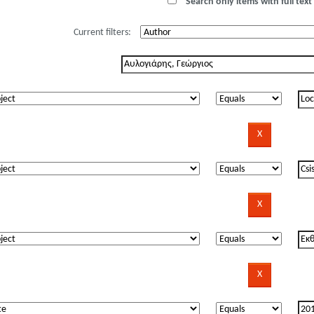
Search only items with full text 
Current filters: