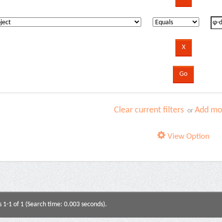
Clear current filters
Add mor
or
View Option
s 1-1 of 1 (Search time: 0.003 seconds).