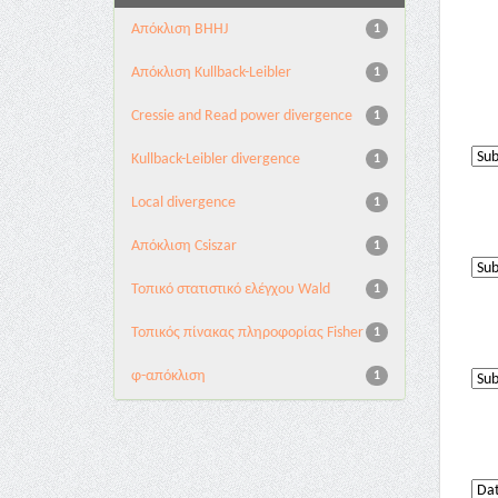
Aπόκλιση BHHJ
1
Aπόκλιση Kullback-Leibler
1
Cressie and Read power divergence
1
Kullback-Leibler divergence
1
Local divergence
1
Απόκλιση Csiszar
1
Τοπικό στατιστικό ελέγχου Wald
1
Τοπικός πίνακας πληροφορίας Fisher
1
φ-απόκλιση
1