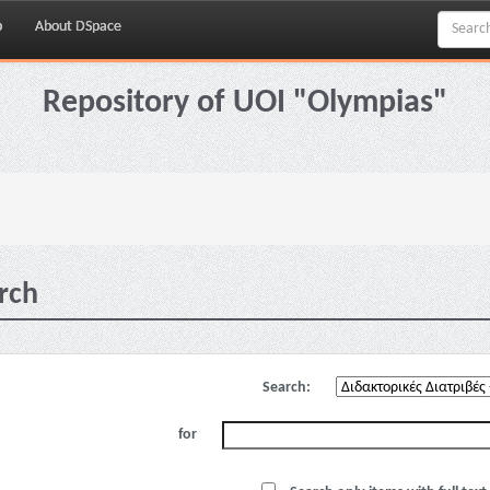
p
About DSpace
Repository of UOI "Olympias"
rch
Search:
for