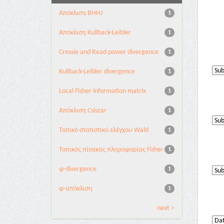
Aπόκλιση BHHJ
1
Aπόκλιση Kullback-Leibler
1
Cressie and Read power divergence
1
Kullback-Leibler divergence
1
Local Fisher information matrix
1
Απόκλιση Csiszar
1
Τοπικό στατιστικό ελέγχου Wald
1
Τοπικός πίνακας πληροφορίας Fisher
1
φ-divergence
1
φ-απόκλιση
1
next >