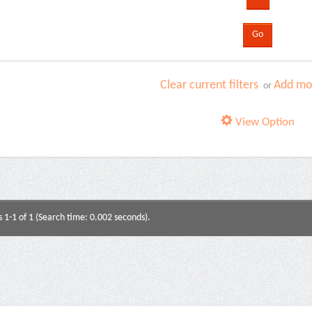
Clear current filters
Add mor
or
View Option
s 1-1 of 1 (Search time: 0.002 seconds).