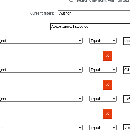
Search only items with full text 
Current filters: