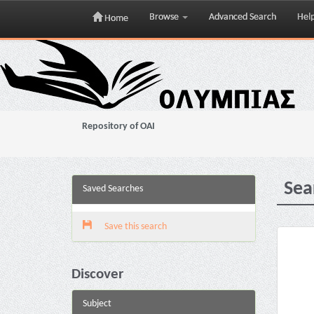
Browse
Advanced Search
Hel
Home
Skip
navigation
Repository of OAI
Sea
Saved Searches
Save this search
Discover
Subject