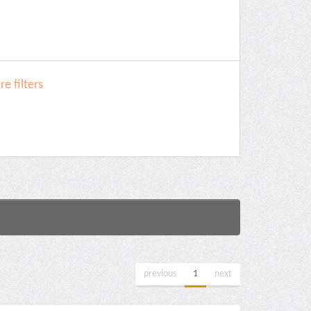
e filters
previous
1
next