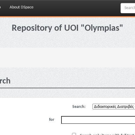
p
About DSpace
Repository of UOI "Olympias"
rch
Search:
for